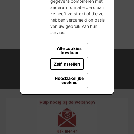
gegevens combineren met
andere informatie die u aan
ze heeft verstrekt of die ze
1 producten gevonden
hebben verzameld op basis
van uw gebruik van hun
services.
Alle cookies
toestaan
Internationale kennis en ervaring
Zelf instellen
Professionele naverkoopservice
Noodzakelijke
Duurzame bouwmateriaaloplossingen
cookies