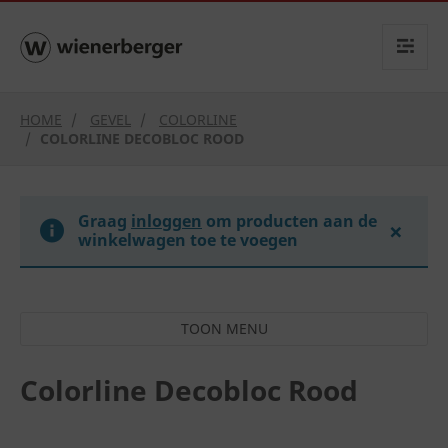
text.skipToContent
text.skipToNavigation
HOME
GEVEL
COLORLINE
COLORLINE DECOBLOC ROOD
Graag
inloggen
om producten aan de
×
winkelwagen toe te voegen
Colorline Decobloc Rood