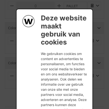
PALLET
M
P
I
L
(min. hoeveelheid is 1 Stuks)
N
U
Deze website
U
S
S
maakt
Colorline Decobloc Rood - 288 x 88 x 188
gebruik van
cookies
PALLET
M
P
I
L
(min. hoeveelheid is 1 Stuks)
N
U
We gebruiken cookies om
U
S
S
content en advertenties te
Colorline Decobloc Rood - 288 x 138 x 188
personaliseren, om functies
voor social media te bieden
en om ons websiteverkeer te
PALLET
M
P
analyseren. Ook delen we
I
L
(min. hoeveelheid is 1 Stuks)
informatie over uw gebruik
N
U
U
S
van onze site met onze
S
partners voor social media,
adverteren en analyse. Deze
partners kunnen deze