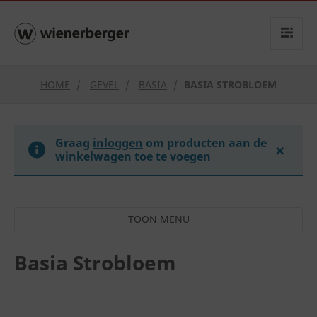
text.skipToContent
text.skipToNavigation
HOME
GEVEL
BASIA
BASIA STROBLOEM
Graag
inloggen
om producten aan de
×
winkelwagen toe te voegen
Basia Strobloem