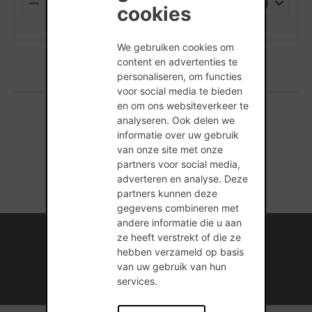
PALLET
M
P
cookies
I
L
(min. hoeveelheid is 1 Stuks)
N
U
U
S
We gebruiken cookies om
S
content en advertenties te
personaliseren, om functies
voor social media te bieden
en om ons websiteverkeer te
analyseren. Ook delen we
1 producten gevonden
informatie over uw gebruik
van onze site met onze
partners voor social media,
adverteren en analyse. Deze
partners kunnen deze
gegevens combineren met
andere informatie die u aan
Internationale kennis en ervaring
ze heeft verstrekt of die ze
hebben verzameld op basis
Professionele naverkoopservice
van uw gebruik van hun
services.
Duurzame bouwmateriaaloplossingen