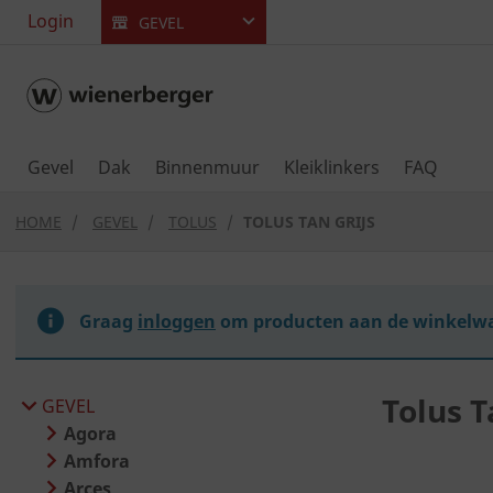
text.skipToContent
text.skipToNavigation
Login
GEVEL
Gevel
Dak
Binnenmuur
Kleiklinkers
FAQ
HOME
GEVEL
TOLUS
TOLUS TAN GRIJS
Graag
inloggen
om producten aan de winkelwa
Tolus T
GEVEL
Agora
Amfora
Arces