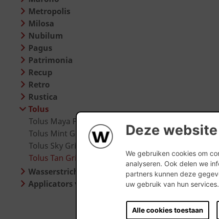
Metropolis
Milosa
Nubilum
Pagus
Patrimonia
Recup
Retro
Rustica
Tolus
Tolus Maya Paars
Deze website
Tolus Mint Geel
Tolus Sky Grijs
We gebruiken cookies om cont
Tolus Tan Grijs
analyseren. Ook delen we inf
Wasserstrich Special
partners kunnen deze gegeve
Applicators voor steenstrippen
uw gebruik van hun services
Alle cookies toestaan