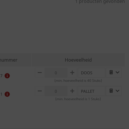
1 producten gevonden
lnummer
Hoeveelheid
DOOS
MINUS
PLUS
97
(min. hoeveelheid is 40 Stuks)
PALLET
MINUS
PLUS
11
(min. hoeveelheid is 1 Stuks)