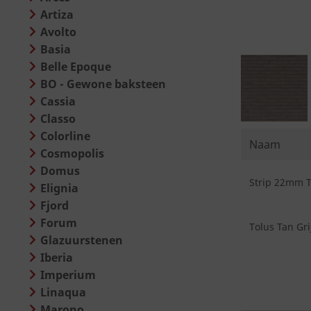
Artiza
Avolto
Basia
Belle Epoque
BO - Gewone baksteen
Cassia
Classo
Colorline
Naam
Cosmopolis
Domus
Strip 22mm To
Elignia
Fjord
Forum
Tolus Tan Gri
Glazuurstenen
Iberia
Imperium
Linaqua
Marono