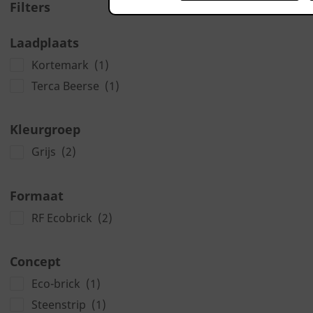
Filters
Laadplaats
Kortemark
(1)
Terca Beerse
(1)
Kleurgroep
Grijs
(2)
Formaat
RF Ecobrick
(2)
Concept
Eco-brick
(1)
Steenstrip
(1)