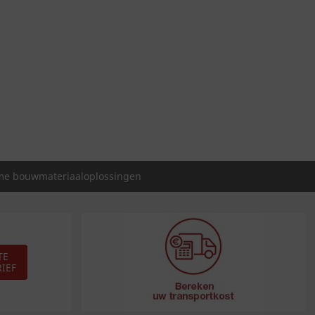
e bouwmateriaaloplossingen
TE
IEF