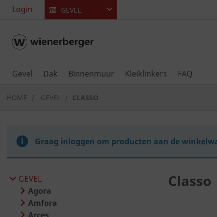
text.skipToContent
text.skipToNavigation
Login
GEVEL
Gevel
Dak
Binnenmuur
Kleiklinkers
FAQ
HOME
GEVEL
CLASSO
Graag
inloggen
om producten aan de winkelwa
Classo
GEVEL
Agora
Amfora
Arces