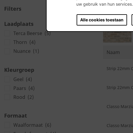
uw gebruik van hun services
Filters
Alle cookies toestaan
Laadplaats
Terca Beerse
(5)
Thorn
(4)
Nuance
(1)
Naam
Strip 22mm C
Kleurgroep
Geel
(4)
Strip 22mm C
Paars
(4)
Rood
(2)
Classo Marzia
Formaat
Waalformaat
(6)
Classo Marzia