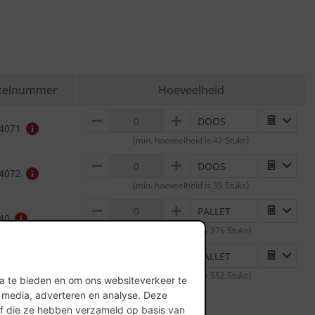
ikelnummer
Hoeveelheid
DOOS
MINUS
PLUS
4071
(min. hoeveelheid is 42 Stuks)
DOOS
MINUS
PLUS
4072
(min. hoeveelheid is 35 Stuks)
PALLET
MINUS
PLUS
40
(min. hoeveelheid is 376 Stuks)
PALLET
MINUS
PLUS
50
(min. hoeveelheid is 552 Stuks)
ia te bieden en om ons websiteverkeer te
l media, adverteren en analyse. Deze
of die ze hebben verzameld op basis van