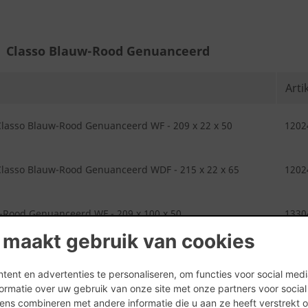
Classo Blauw-Rood Genuanceerd
Art
lasso Blauw-Rood Genuanceerd WF - 209 x 22 x 50
1202
lasso Blauw-Rood Genuanceerd WDF - 215 x 22 x 65
1202
-Rood Genuanceerd WF - 209 x 100 x 50
1330
 maakt gebruik van cookies
-Rood Genuanceerd WDF - 213 x 101 x 65
1330
ent en advertenties te personaliseren, om functies voor social med
ormatie over uw gebruik van onze site met onze partners voor socia
ns combineren met andere informatie die u aan ze heeft verstrekt 