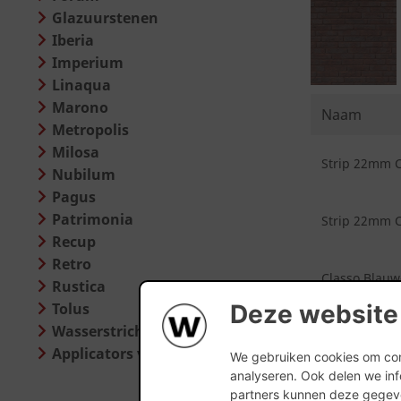
Glazuurstenen
Iberia
Imperium
Linaqua
Marono
Naam
Metropolis
Milosa
Strip 22mm C
Nubilum
Pagus
Patrimonia
Strip 22mm C
Recup
Retro
Classo Blauw
Rustica
Tolus
Deze website
Wasserstrich Special
Classo Blauw
Applicators voor steenstrippen
We gebruiken cookies om cont
analyseren. Ook delen we inf
partners kunnen deze gegeve