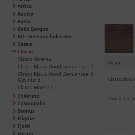
Artiza
Avolto
Basia
Belle Epoque
BO - Gewone baksteen
Cassia
Classo
Classo Alverna
Naam
Classo Blauw-Rood Genuanceerd
Classo Blauw-Rood Genuanceerd
Classo Alvern
Gesinterd
Classo Marziale
Colorline
Strip 22mm C
Cosmopolis
Domus
Elignia
Fjord
Forum