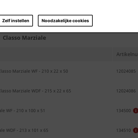
.
Zelf instellen
Noodzakelijke cookies
Classo Marziale
Artikel
lasso Marziale WF - 210 x 22 x 50
12024085
lasso Marziale WDF - 215 x 22 x 65
12024086
le WF - 210 x 100 x 51
134500
le WDF - 213 x 101 x 65
134510