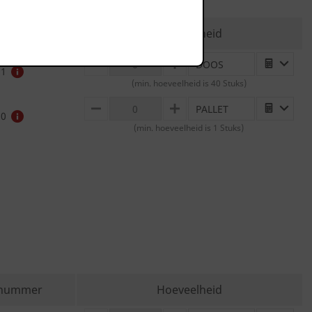
lnummer
Hoeveelheid
DOOS
MINUS
PLUS
51
(min. hoeveelheid is 40 Stuks)
PALLET
MINUS
PLUS
90
(min. hoeveelheid is 1 Stuks)
lnummer
Hoeveelheid