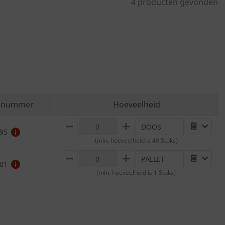
4 producten gevonden
elnummer
Hoeveelheid
DOOS
MINUS
PLUS
95
(min. hoeveelheid is 40 Stuks)
PALLET
MINUS
PLUS
01
(min. hoeveelheid is 1 Stuks)