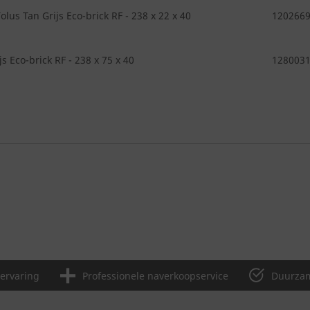
lus Tan Grijs Eco-brick RF - 238 x 22 x 40
120266
js Eco-brick RF - 238 x 75 x 40
128003
 ervaring
Professionele naverkoopservice
Duurzam