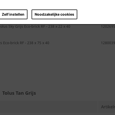
.
Artike
Zelf instellen
Noodzakelijke cookies
lus Sky Grijs Eco-brick RF - 238 x 22 x 40
120269
s Eco-brick RF - 238 x 75 x 40
128003
Tolus Tan Grijs
Artike