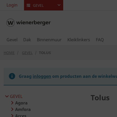
text.skipToContent
text.skipToNavigation
Login
GEVEL
Gevel
Dak
Binnenmuur
Kleiklinkers
FAQ
HOME
GEVEL
TOLUS
Graag
inloggen
om producten aan de winkelwa
Tolus
GEVEL
Agora
Amfora
Arces