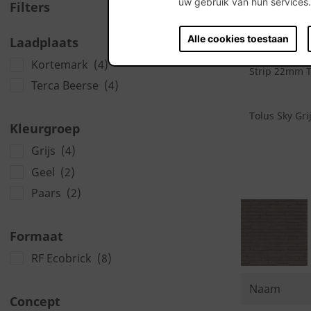
uw gebruik van hun services
Filters
Naam
Alle cookies toestaan
Laadplaats
Kortemark
(4)
Strip 22mm To
Terca Beerse
(4)
Tolus Sky Grij
Kleurgroep
Grijs
(4)
Geel
(2)
Paars
(2)
Formaat
RF Ecobrick
(8)
Naam
Concept