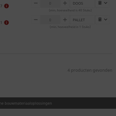
DOOS
MINUS
PLUS
97
(min. hoeveelheid is 40 Stuks)
PALLET
MINUS
PLUS
11
(min. hoeveelheid is 1 Stuks)
4 producten gevonden
e bouwmateriaaloplossingen