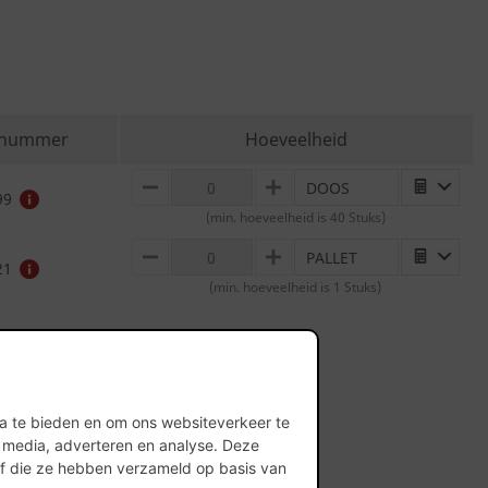
elnummer
Hoeveelheid
DOOS
MINUS
PLUS
99
(min. hoeveelheid is 40 Stuks)
PALLET
MINUS
PLUS
21
(min. hoeveelheid is 1 Stuks)
ia te bieden en om ons websiteverkeer te
l media, adverteren en analyse. Deze
of die ze hebben verzameld op basis van