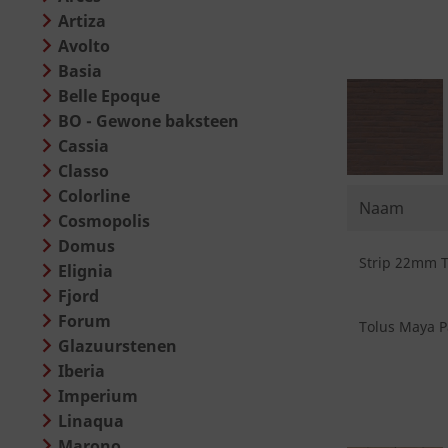
Artiza
Avolto
Basia
Belle Epoque
BO - Gewone baksteen
Cassia
Classo
Colorline
Naam
Cosmopolis
Domus
Strip 22mm To
Elignia
Fjord
Forum
Tolus Maya Pa
Glazuurstenen
Iberia
Imperium
Linaqua
Marono