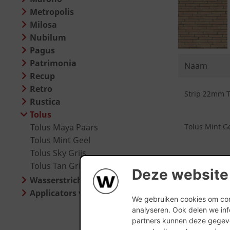
Metropolis
Milosa
Nubilum
Pagus
Patrimonia
Naam
Recup
Retro
Strip 22mm To
Rustica
Tolus
Tolus Maya Paars
Tolus Mint Ge
Tolus Mint Geel
Tolus Sky Grijs
Tolus Tan Grijs
Deze website
Wasserstrich Special
Applicators voor steenstrippen
We gebruiken cookies om cont
analyseren. Ook delen we inf
partners kunnen deze gegeve