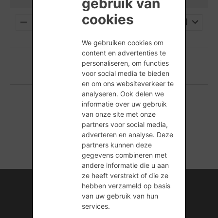
gebruik van
cookies
PALLET
M
P
I
L
(min. hoeveelheid is 1 Stuks)
N
U
We gebruiken cookies om
U
S
content en advertenties te
S
personaliseren, om functies
voor social media te bieden
en om ons websiteverkeer te
analyseren. Ook delen we
informatie over uw gebruik
1 producten gevonden
van onze site met onze
partners voor social media,
adverteren en analyse. Deze
partners kunnen deze
gegevens combineren met
andere informatie die u aan
ze heeft verstrekt of die ze
Internationale kennis en ervaring
hebben verzameld op basis
van uw gebruik van hun
Professionele naverkoopservice
services.