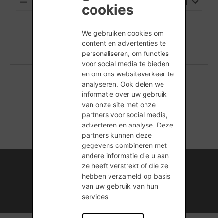
PALLET
M
P
cookies
I
L
(min. hoeveelheid is 1 Stuks)
N
U
U
S
We gebruiken cookies om
S
content en advertenties te
personaliseren, om functies
voor social media te bieden
en om ons websiteverkeer te
analyseren. Ook delen we
1 producten gevonden
informatie over uw gebruik
van onze site met onze
partners voor social media,
adverteren en analyse. Deze
partners kunnen deze
gegevens combineren met
andere informatie die u aan
Internationale kennis en ervaring
ze heeft verstrekt of die ze
hebben verzameld op basis
Professionele naverkoopservice
van uw gebruik van hun
services.
Duurzame bouwmateriaaloplossingen