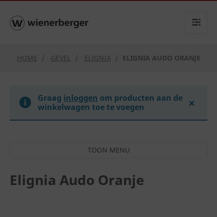
text.skipToContent
text.skipToNavigation
HOME
GEVEL
ELIGNIA
ELIGNIA AUDO ORANJE
Graag
inloggen
om producten aan de
×
winkelwagen toe te voegen
Elignia Audo Oranje