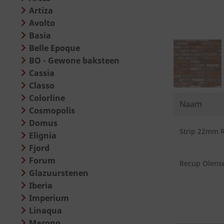
Artiza
Avolto
Basia
Belle Epoque
BO - Gewone baksteen
Cassia
Classo
Colorline
Naam
Cosmopolis
Domus
Strip 22mm R
Elignia
Fjord
Forum
Recup Olense
Glazuurstenen
Iberia
Imperium
Linaqua
Marono