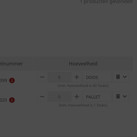
1 producten gevonden
kelnummer
Hoeveelheid
DOOS
MINUS
PLUS
399
(min. hoeveelheid is 42 Stuks)
PALLET
MINUS
PLUS
020
(min. hoeveelheid is 1 Stuks)