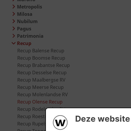
Metropolis
Milosa
Nubilum
Pagus
Patrimonia
Recup
Recup Balense Recup
Recup Boomse Recup
Recup Brabantse Recup
Recup Desselse Recup
Recup Maalbergse RV
Recup Meerse Recup
Recup Molenlandse RV
Recup Olense Recup
Recup Rodelandse RV
Recup Roestrood
Deze website
Recup Rupelse RV