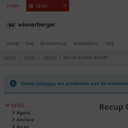
text.skipToContent
text.skipToNavigation
Login
GEVEL
Gevel
Dak
Binnenmuur
Kleiklinkers
FAQ
HOME
GEVEL
RECUP
RECUP OLENSE RECUP
Graag
inloggen
om producten aan de winkelwa
Recup 
GEVEL
Agora
Amfora
Arces