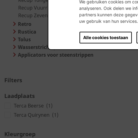
Recup Tongerse RV
We gebruiken cookies om cont
Recup Vuurrood
analyseren. Ook delen we inf
Recup Zevendonkse RV
partners kunnen deze gegeve
uw gebruik van hun services
Retro
Rustica
Alle cookies toestaan
Tolus
Wasserstrich Special
Applicators voor steenstrippen
Filters
Laadplaats
Terca Beerse
(1)
Terca Quirynen
(1)
Kleurgroep