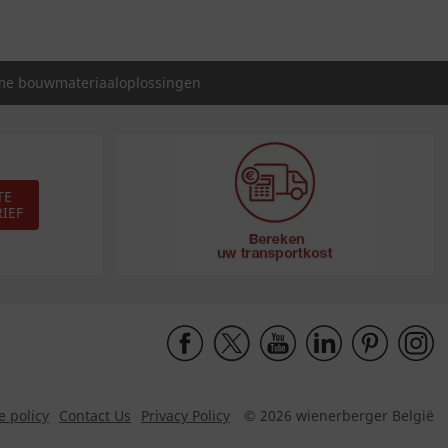
e bouwmateriaaloplossingen
TE
IEF
e policy
Contact Us
Privacy Policy
© 2026 wienerberger België