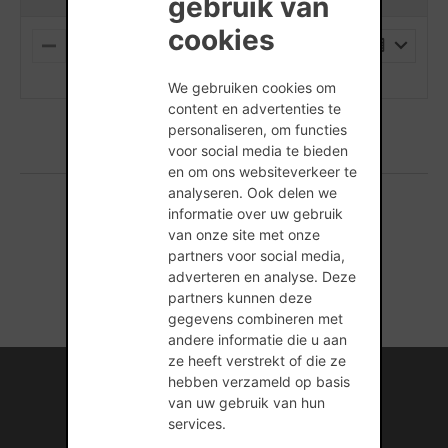
gebruik van
cookies
PALLET
M
P
I
L
(min. hoeveelheid is 1 Stuks)
N
U
We gebruiken cookies om
U
S
content en advertenties te
S
personaliseren, om functies
voor social media te bieden
en om ons websiteverkeer te
analyseren. Ook delen we
informatie over uw gebruik
1 producten gevonden
van onze site met onze
partners voor social media,
adverteren en analyse. Deze
partners kunnen deze
gegevens combineren met
andere informatie die u aan
ze heeft verstrekt of die ze
Internationale kennis en ervaring
hebben verzameld op basis
van uw gebruik van hun
Professionele naverkoopservice
services.