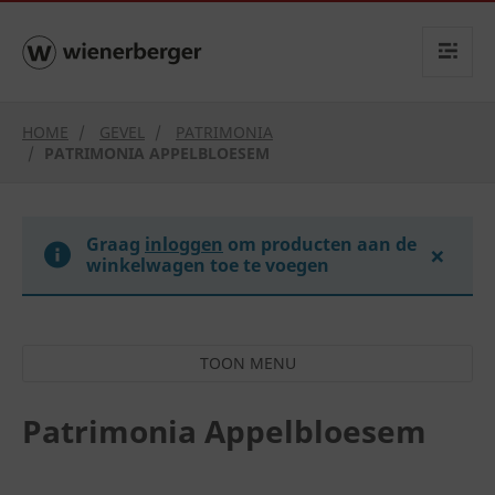
text.skipToContent
text.skipToNavigation
HOME
GEVEL
PATRIMONIA
PATRIMONIA APPELBLOESEM
Graag
inloggen
om producten aan de
×
winkelwagen toe te voegen
Patrimonia Appelbloesem