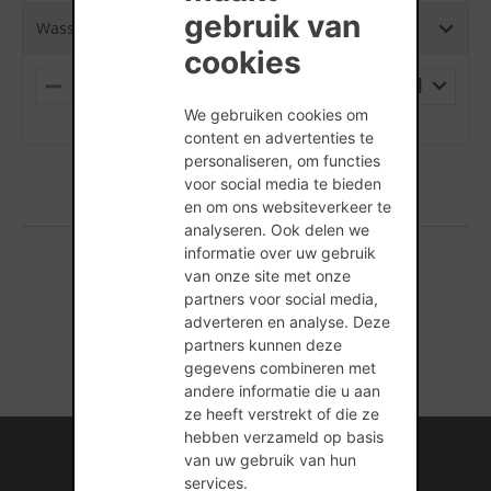
S
gebruik van
Wasserstrich Special Orientrood LF - 500 x 100 x 40
cookies
PALLET
M
P
I
L
We gebruiken cookies om
(min. hoeveelheid is 1 Stuks)
N
U
content en advertenties te
U
S
personaliseren, om functies
S
voor social media te bieden
en om ons websiteverkeer te
analyseren. Ook delen we
informatie over uw gebruik
van onze site met onze
1 producten gevonden
partners voor social media,
adverteren en analyse. Deze
partners kunnen deze
gegevens combineren met
andere informatie die u aan
ze heeft verstrekt of die ze
hebben verzameld op basis
Internationale kennis en ervaring
van uw gebruik van hun
services.
Professionele naverkoopservice