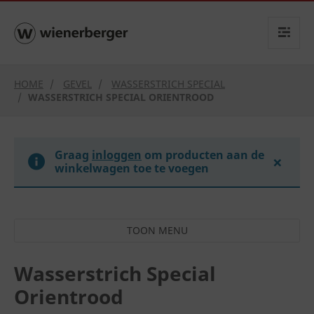
text.skipToContent
text.skipToNavigation
HOME
GEVEL
WASSERSTRICH SPECIAL
WASSERSTRICH SPECIAL ORIENTROOD
Graag
inloggen
om producten aan de
×
winkelwagen toe te voegen
Wasserstrich Special
Orientrood