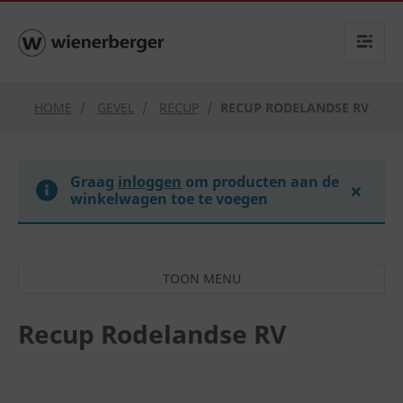
text.skipToContent
text.skipToNavigation
HOME
GEVEL
RECUP
RECUP RODELANDSE RV
Graag
inloggen
om producten aan de
×
winkelwagen toe te voegen
Recup Rodelandse RV