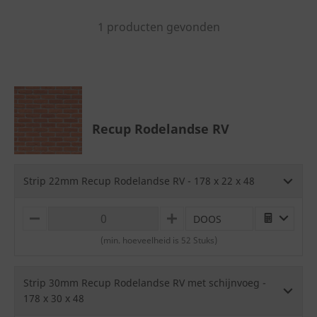
1 producten gevonden
Recup Rodelandse RV
Strip 22mm Recup Rodelandse RV - 178 x 22 x 48
DOOS
M
P
I
L
(min. hoeveelheid is 52 Stuks)
N
U
U
S
S
Strip 30mm Recup Rodelandse RV met schijnvoeg -
178 x 30 x 48