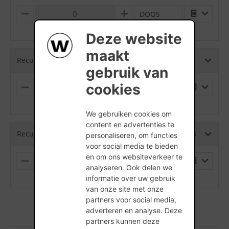
DOOS
M
P
I
L
(min. hoeveelheid is 52 Stuks)
N
U
Deze website
U
S
S
maakt
Recup Rodelandse RV - 178 x 83 x 48
gebruik van
cookies
PALLET
M
P
I
L
(min. hoeveelheid is 1 Stuks)
N
U
We gebruiken cookies om
U
S
S
content en advertenties te
Recup Rodelandse RV met schijnvoeg - 178 x 83 x 48
personaliseren, om functies
voor social media te bieden
en om ons websiteverkeer te
PALLET
M
P
analyseren. Ook delen we
I
L
(min. hoeveelheid is 1 Stuks)
informatie over uw gebruik
N
U
U
S
van onze site met onze
S
partners voor social media,
adverteren en analyse. Deze
partners kunnen deze