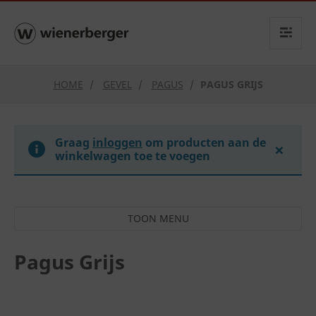
text.skipToContent
text.skipToNavigation
HOME
GEVEL
PAGUS
PAGUS GRIJS
Graag
inloggen
om producten aan de
×
winkelwagen toe te voegen
Pagus Grijs