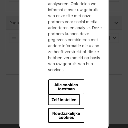
I
L
analyseren. Ook delen we
(min. hoeveelheid is 1 Stuks)
N
U
informatie over uw gebruik
U
S
van onze site met onze
S
partners voor social media,
Pagus Grijs Eco-brick Iluzo - 238 x 75 x 48
adverteren en analyse. Deze
partners kunnen deze
PALLET
gegevens combineren met
M
P
I
L
andere informatie die u aan
(min. hoeveelheid is 1 Stuks)
N
U
ze heeft verstrekt of die ze
U
S
hebben verzameld op basis
S
van uw gebruik van hun
services.
Alle cookies
toestaan
1 producten gevonden
Zelf instellen
Noodzakelijke
cookies