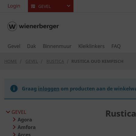
text.skipToContent
text.skipToNavigation
Login
GEVEL
Gevel
Dak
Binnenmuur
Kleiklinkers
FAQ
HOME
GEVEL
RUSTICA
RUSTICA OUD KEMPISCH
Graag
inloggen
om producten aan de winkelwa
Rustic
GEVEL
Agora
Amfora
Arces