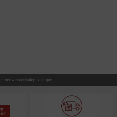
e bouwmateriaaloplossingen
TE
IEF