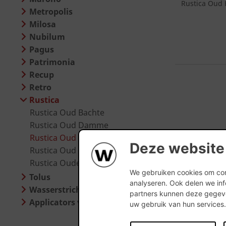
Rustica Oud 
Metropolis
Milosa
Nubilum
Pagus
Patrimonia
Recup
Retro
Rustica
Rustica Oud Bachte
Rustica Oud Damme
Rustica Oud Kempisch
Deze website
Rustica Oud Malle
Rustica Oude Veldsteen
We gebruiken cookies om cont
Tolus
analyseren. Ook delen we inf
Wasserstrich Special
partners kunnen deze gegeve
Applicators voor steenstrippen
uw gebruik van hun services