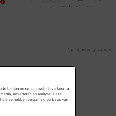
MINUS
PLUS
(min. hoeveelheid is 1 Stuks)
1 producten gevonden
ia te bieden en om ons websiteverkeer te
l media, adverteren en analyse. Deze
of die ze hebben verzameld op basis van