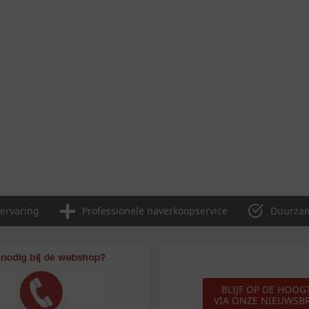
 ervaring
Professionele naverkoopservice
Duurzam
BLIJF OP DE HOOG
VIA ONZE NIEUWSBR