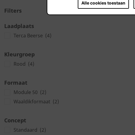
Alle cookies toestaan
Filters
Laadplaats
Terca Beerse
(4)
Kleurgroep
Rood
(4)
Formaat
Module 50
(2)
Waaldikformaat
(2)
Concept
Standaard
(2)