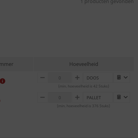
1 producten gevonden
ummer
Hoeveelheid
DOOS
MINUS
PLUS
(min. hoeveelheid is 42 Stuks)
PALLET
MINUS
PLUS
(min. hoeveelheid is 376 Stuks)