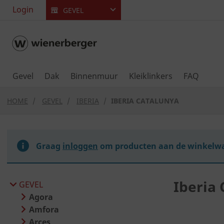
text.skipToContent
text.skipToNavigation
Login
GEVEL
Gevel
Dak
Binnenmuur
Kleiklinkers
FAQ
HOME
GEVEL
IBERIA
IBERIA CATALUNYA
Graag
inloggen
om producten aan de winkelwa
Iberia
GEVEL
Agora
Amfora
Arces