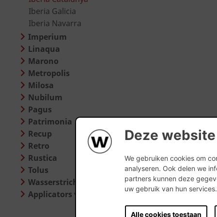
Iberia Galicia
Iberia Navarra
Imperium
Linaqua
Marono
Metropolis
Milosa
Nubilum
Pagus
Patrimonia
Deze website
Recup
Retro
Rustica
We gebruiken cookies om cont
analyseren. Ook delen we inf
Tolus
partners kunnen deze gegeve
Wasserstrich Special
uw gebruik van hun services
Applicators voor steenstrippen
Alle cookies toestaan