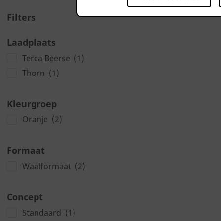
Filters
Laadplaats
Terca Beerse
(1)
Thorn
(1)
Kleurgroep
Oranje
(2)
Formaat
Waalformaat
(2)
Concept
Standaard
(1)