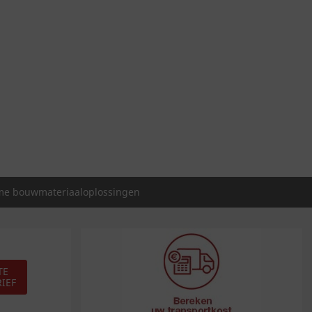
e bouwmateriaaloplossingen
TE
IEF