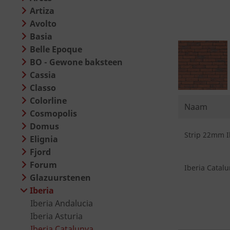
Artiza
Avolto
Basia
Belle Epoque
BO - Gewone baksteen
Cassia
Classo
Colorline
Naam
Cosmopolis
Domus
Strip 22mm Ib
Elignia
Fjord
Forum
Iberia Catalu
Glazuurstenen
Iberia
Iberia Andalucia
Iberia Asturia
Iberia Catalunya