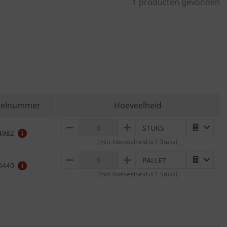
1 producten gevonden
kelnummer
Hoeveelheid
STUKS
MINUS
PLUS
4982
(min. hoeveelheid is 1 Stuks)
PALLET
MINUS
PLUS
0440
(min. hoeveelheid is 1 Stuks)