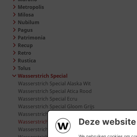
Metropolis
Milosa
Nubilum
Pagus
Patrimonia
Recup
Retro
Rustica
Tolus
Wasserstrich Special
Wasserstrich Special Alaska Wit
Wasserstrich Special Atica Rood
Wasserstrich Special Ecru
Wasserstrich Special Gloom Grijs
Wasserstrich Special Grijs
Deze website
Wasserstrich Special Karmijnrood
Wasserstrich Special Kwartsgrijs
We gebruiken cookies om cont