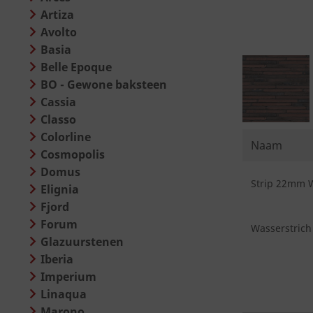
Artiza
Avolto
Basia
Belle Epoque
BO - Gewone baksteen
Cassia
Classo
Colorline
Naam
Cosmopolis
Domus
Strip 22mm Wa
Elignia
Fjord
Forum
Wasserstrich 
Glazuurstenen
Iberia
Imperium
Linaqua
Marono