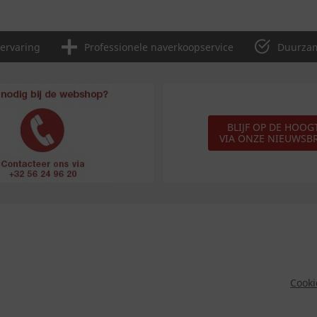
 ervaring
Professionele naverkoopservice
Duurzam
BLIJF OP DE HOOG
VIA ONZE NIEUWSBR
Cooki