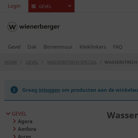
text.skipToContent
text.skipToNavigation
Login
GEVEL
Gevel
Dak
Binnenmuur
Kleiklinkers
FAQ
HOME
GEVEL
WASSERSTRICH SPECIAL
WASSERSTRICH
Graag
inloggen
om producten aan de winkelwa
Wasser
GEVEL
Agora
Amfora
Arces