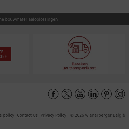
e bouwmateriaaloplossingen
TE
IEF
e policy
Contact Us
Privacy Policy
© 2026 wienerberger België