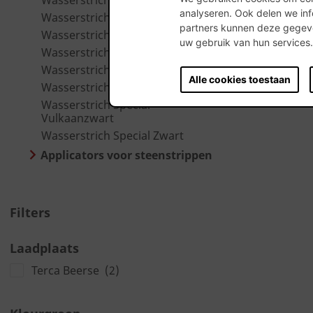
Wasserstrich Special Orientrood
analyseren. Ook delen we inf
Wasserstrich Special Rood
partners kunnen deze gegeve
Wasserstrich Special Sablé
uw gebruik van hun services
Wasserstrich Special Silt Grijs
Wasserstrich Special Suria Grijs
Alle cookies toestaan
Wasserstrich Special Vanille Wit
Wasserstrich Special
Vulkaanzwart
Wasserstrich Special Zwart
Applicators voor steenstrippen
Filters
Laadplaats
Terca Beerse
(2)