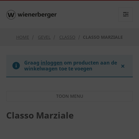
text.skipToContent
text.skipToNavigation
HOME
GEVEL
CLASSO
CLASSO MARZIALE
Graag
inloggen
om producten aan de
×
winkelwagen toe te voegen
Classo Marziale