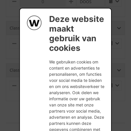
DOOS
M
P
I
L
(min. hoeveelheid is 35 Stuks)
N
U
Deze website
U
S
S
maakt
Classo Marziale WF - 210 x 100 x 51
gebruik van
PALLET
M
P
cookies
I
L
(min. hoeveelheid is 376 Stuks)
N
U
U
S
We gebruiken cookies om
S
content en advertenties te
Classo Marziale WDF - 213 x 101 x 65
personaliseren, om functies
voor social media te bieden
PALLET
en om ons websiteverkeer te
M
P
I
L
analyseren. Ook delen we
(min. hoeveelheid is 552 Stuks)
N
U
informatie over uw gebruik
U
S
van onze site met onze
S
partners voor social media,
adverteren en analyse. Deze
partners kunnen deze
gegevens combineren met