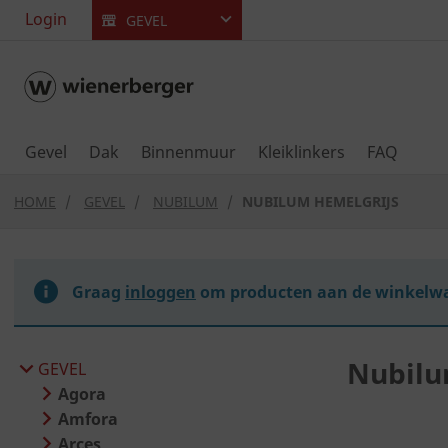
text.skipToContent
text.skipToNavigation
Login
GEVEL
Gevel
Dak
Binnenmuur
Kleiklinkers
FAQ
HOME
GEVEL
NUBILUM
NUBILUM HEMELGRIJS
Graag
inloggen
om producten aan de winkelwa
Nubilu
GEVEL
Agora
Amfora
Arces