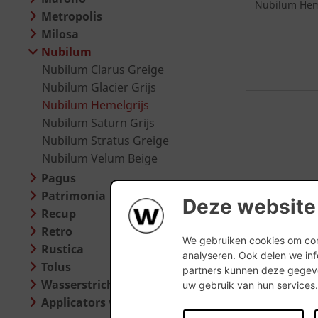
Nubilum Heme
Metropolis
Milosa
Nubilum
Nubilum Clarus Greige
Nubilum Glacier Grijs
Nubilum Hemelgrijs
Nubilum Saturn Grijs
Nubilum Stratus Greige
Nubilum Velum Beige
Pagus
Patrimonia
Deze website
Recup
Retro
We gebruiken cookies om cont
Rustica
analyseren. Ook delen we inf
Tolus
partners kunnen deze gegeve
Wasserstrich Special
uw gebruik van hun services
Applicators voor steenstrippen