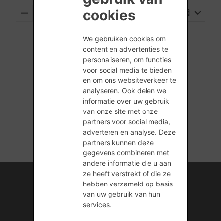
cookies
PALLET
M
P
I
L
(min. hoeveelheid is 1 Stuks)
N
U
We gebruiken cookies om
U
S
S
content en advertenties te
personaliseren, om functies
voor social media te bieden
en om ons websiteverkeer te
analyseren. Ook delen we
informatie over uw gebruik
1 producten gevonden
van onze site met onze
partners voor social media,
adverteren en analyse. Deze
partners kunnen deze
gegevens combineren met
andere informatie die u aan
Internationale kennis en ervaring
ze heeft verstrekt of die ze
hebben verzameld op basis
Professionele naverkoopservice
van uw gebruik van hun
services.
Duurzame bouwmateriaaloplossingen