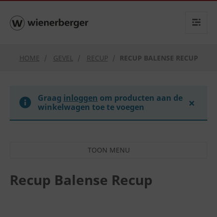
text.skipToContent
text.skipToNavigation
HOME
GEVEL
RECUP
RECUP BALENSE RECUP
Graag
inloggen
om producten aan de
×
winkelwagen toe te voegen
Recup Balense Recup