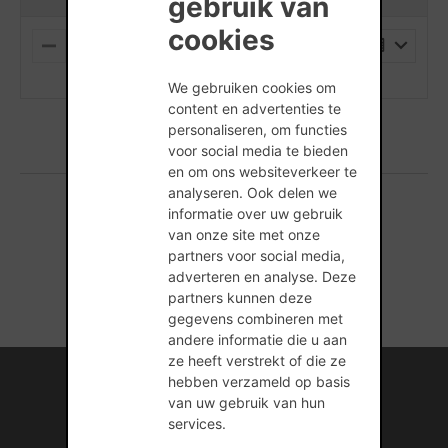
gebruik van
cookies
PALLET
M
P
I
L
(min. hoeveelheid is 1 Stuks)
N
U
We gebruiken cookies om
U
S
content en advertenties te
S
personaliseren, om functies
voor social media te bieden
en om ons websiteverkeer te
analyseren. Ook delen we
informatie over uw gebruik
1 producten gevonden
van onze site met onze
partners voor social media,
adverteren en analyse. Deze
partners kunnen deze
gegevens combineren met
andere informatie die u aan
ze heeft verstrekt of die ze
Internationale kennis en ervaring
hebben verzameld op basis
van uw gebruik van hun
Professionele naverkoopservice
services.