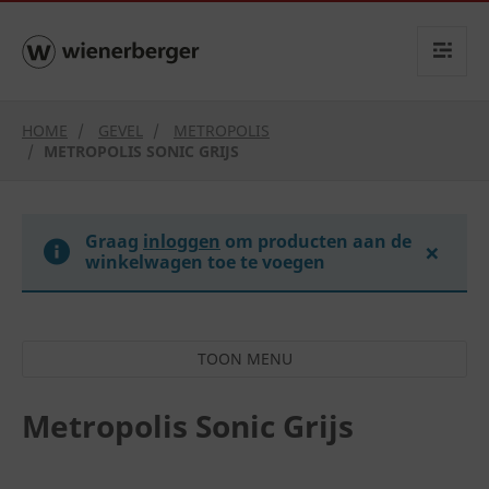
text.skipToContent
text.skipToNavigation
HOME
GEVEL
METROPOLIS
METROPOLIS SONIC GRIJS
Graag
inloggen
om producten aan de
×
winkelwagen toe te voegen
Metropolis Sonic Grijs