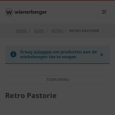
text.skipToContent
text.skipToNavigation
HOME
GEVEL
RETRO
RETRO PASTORIE
Graag
inloggen
om producten aan de
×
winkelwagen toe te voegen
Retro Pastorie