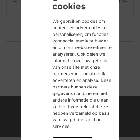
PALLET
M
P
cookies
I
L
(min. hoeveelheid is 1 Stuks)
N
U
U
S
We gebruiken cookies om
S
content en advertenties te
personaliseren, om functies
voor social media te bieden
en om ons websiteverkeer te
analyseren. Ook delen we
1 producten gevonden
informatie over uw gebruik
van onze site met onze
partners voor social media,
adverteren en analyse. Deze
partners kunnen deze
gegevens combineren met
andere informatie die u aan
Internationale kennis en ervaring
ze heeft verstrekt of die ze
hebben verzameld op basis
Professionele naverkoopservice
van uw gebruik van hun
services.
Duurzame bouwmateriaaloplossingen