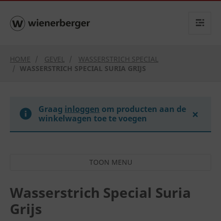
text.skipToContent
text.skipToNavigation
HOME
GEVEL
WASSERSTRICH SPECIAL
WASSERSTRICH SPECIAL SURIA GRIJS
Graag
inloggen
om producten aan de
×
winkelwagen toe te voegen
Wasserstrich Special Suria
Grijs