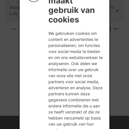
maakt
S
Wasserstrich Special Suria Grijs Eco-brick LF - 380 x 70
gebruik van
x 40
cookies
PALLET
M
P
We gebruiken cookies om
I
L
(min. hoeveelheid is 1 Stuks)
content en advertenties te
N
U
U
S
personaliseren, om functies
S
voor social media te bieden
en om ons websiteverkeer te
analyseren. Ook delen we
informatie over uw gebruik
van onze site met onze
partners voor social media,
1 producten gevonden
adverteren en analyse. Deze
partners kunnen deze
gegevens combineren met
andere informatie die u aan
ze heeft verstrekt of die ze
hebben verzameld op basis
Internationale kennis en ervaring
van uw gebruik van hun