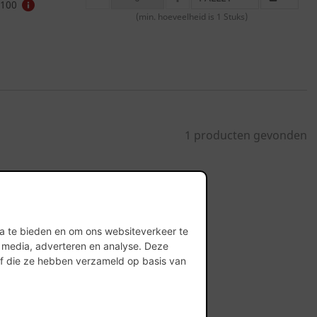
MINUS
PLUS
100
(min. hoeveelheid is 1 Stuks)
1 producten gevonden
ia te bieden en om ons websiteverkeer te
l media, adverteren en analyse. Deze
of die ze hebben verzameld op basis van