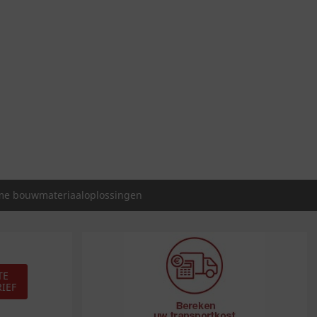
e bouwmateriaaloplossingen
TE
IEF