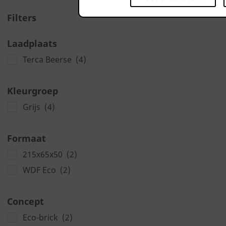
Filters
Laadplaats
Terca Beerse
(4)
Kleurgroep
Grijs
(4)
Formaat
215x65x50
(2)
WDF Eco
(2)
Concept
Eco-brick
(2)