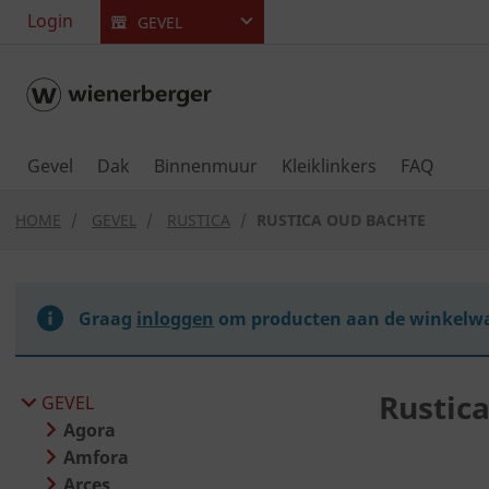
text.skipToContent
text.skipToNavigation
Login
GEVEL
Gevel
Dak
Binnenmuur
Kleiklinkers
FAQ
HOME
GEVEL
RUSTICA
RUSTICA OUD BACHTE
Graag
inloggen
om producten aan de winkelwa
Rustic
GEVEL
Agora
Amfora
Arces