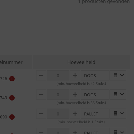
1 producten gevonden
kelnummer
Hoeveelheid
DOOS
MINUS
PLUS
726
(min. hoeveelheid is 42 Stuks)
DOOS
MINUS
PLUS
749
(min. hoeveelheid is 35 Stuks)
PALLET
MINUS
PLUS
090
(min. hoeveelheid is 1 Stuks)
PALLET