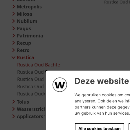
Rustica Oud B
Metropolis
Milosa
Nubilum
Pagus
Patrimonia
Recup
Retro
Rustica
Rustica Oud Bachte
Rustica Oud Damme
Deze website
Rustica Oud Kempisch
Rustica Oud Malle
Rustica Oude Veldsteen
We gebruiken cookies om cont
analyseren. Ook delen we inf
Tolus
partners kunnen deze gegeve
Wasserstrich Special
uw gebruik van hun services
Applicators voor steenstrippen
Alle cookies toestaan