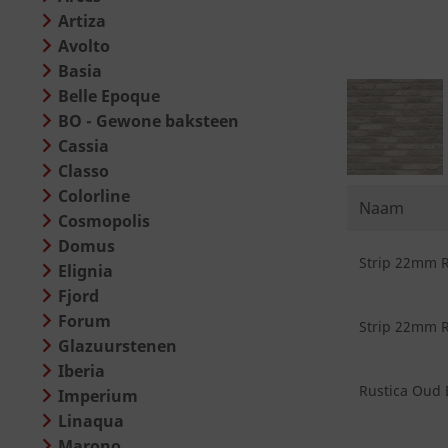
Artiza
Avolto
Basia
Belle Epoque
BO - Gewone baksteen
Cassia
Classo
Colorline
Naam
Cosmopolis
Domus
Strip 22mm R
Elignia
Fjord
Forum
Strip 22mm R
Glazuurstenen
Iberia
Rustica Oud B
Imperium
Linaqua
Marono