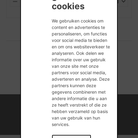
PALLET
M
P
cookies
I
L
(min. hoeveelheid is 1 Stuks)
N
U
U
S
We gebruiken cookies om
S
content en advertenties te
personaliseren, om functies
voor social media te bieden
en om ons websiteverkeer te
analyseren. Ook delen we
1 producten gevonden
informatie over uw gebruik
van onze site met onze
partners voor social media,
adverteren en analyse. Deze
partners kunnen deze
gegevens combineren met
andere informatie die u aan
Internationale kennis en ervaring
ze heeft verstrekt of die ze
hebben verzameld op basis
Professionele naverkoopservice
van uw gebruik van hun
services.
Duurzame bouwmateriaaloplossingen