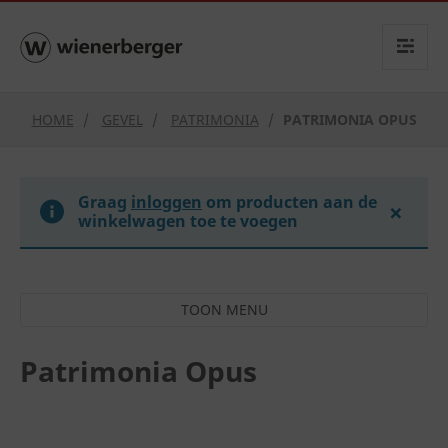
text.skipToContent
text.skipToNavigation
HOME
GEVEL
PATRIMONIA
PATRIMONIA OPUS
Graag
inloggen
om producten aan de
×
winkelwagen toe te voegen
Patrimonia Opus